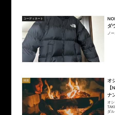
NO
コーディネート
ダ
ノー
オ
雑貨
【N
ナ
オシ
TAK
ダル