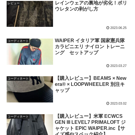
レインウェアの裏地が劣化！ポリ
レビュー
ウレタンの剥がし方
2023.06.25
WAIPER イタリア軍 国家憲兵隊
コーディネート
カラビニエリ ナイロン トレーニ
ング セットアップ
2023.03.27
【購入レビュー】BEAMS × New
コーディネート
era® × LOOPWHEELER 別注キ
ャップ
2023.03.02
【購入レビュー】米軍 ECWCS
コーディネート
GEN III LEVEL7 PRIMALOFT ジ
ャケット EPIC WAIPER.inc【サ
イズ感やスペック紹介】