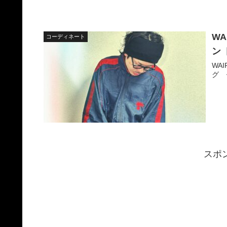
W
コーディネート
ン
WA
グ 
スポ